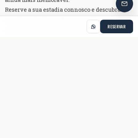
Reserve a sua estadia connosco e descubra
como pode ser verdadeiramente inesquecível
RESERVAR
uma Experiência de Vinho & Queijo à
Portuguesa.
Reservar já
Também pode gostar
COMER & BEBER
9 MIN DE LEITURA
As 14 Melhores Esplanadas de Lisboa
Lisboa é um verdadeiro paraíso de esplanadas — para
um café ao sol, um almoço descontraído ou um copo
ao pôr do sol com vista para o Tejo. Descobre os