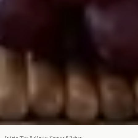
Início
/
The Bulletin
/
Comer & Beber
/