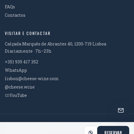
FAQs
Contactos
VISITAR E CONTACTAR
Calçada Marquês de Abrantes 40, 1200-719 Lisboa
Diariamente · 7h–23h
+351 939 417 352
WhatsApp
lisbon@cheese-wine.com
@cheese.wine
YouTube
© 2026 Cheese & Wine · Hospitalidade feita à mão em Lisboa
Política de Privacidade
Política de Cookies
Termos e Condições
RESERVAR
Política de Cancelamento