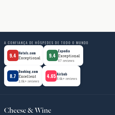
A CONFIANÇA DE HÓSPEDES DE TODO O MUNDO
Expedia
Hotels.com
9.4
9.4
Exceptional
Exceptional
57 reviews
Booking.com
Airbnb
8.7
4.65
Excellent
5.6k+ reviews
2.0k+ reviews
Cheese & Wine