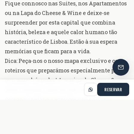
Fique connosco nas Suites, nos Apartamentos
ou na Lapa do Cheese & Wine e deixe-se
surpreender por esta capital que combina
história, beleza e aquele calor humano tão
característico de Lisboa. Estão à sua espera
memórias que ficam para a vida.
Dica: Peça-nos o nosso mapa exclusivo e os
roteiros que preparámos especialmente para
os nossos hóspedes! A equipa do Cheese &
Wine está aqui para lhe dar recomendações
RESERVAR
personalizadas e sugestões que só quem
conhece bem a cidade tem. Com o nosso mapa
e os nossos itinerários, vai descobrir lugares
escondidos, os favoritos dos lisboetas e as