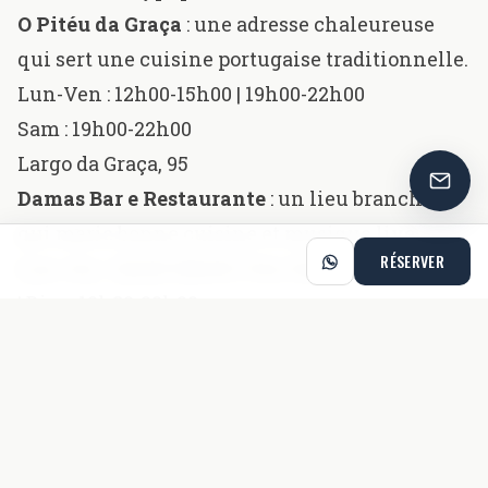
O Pitéu da Graça
: une adresse chaleureuse
qui sert une cuisine portugaise traditionnelle.
Lun-Ven : 12h00-15h00 | 19h00-22h00
Sam : 19h00-22h00
Largo da Graça, 95
Damas Bar e Restaurante
: un lieu branché
qui marie bonne cuisine et musique live.
RÉSERVER
Lun-Jeu : 12h00-00h00 | Ven-Sam : 12h00-02h00
| Dim : 19h30-00h00
Rua da Voz do Operário, 60
Séjournez chez nous
Prolongez votre expérience de Graça en
séjournant au cœur de Lisbonne. Aux
Appartements Cheese & Wine
, nous vous