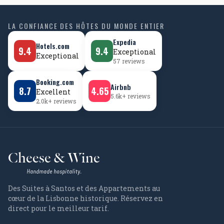
LA CONFIANCE DES HÔTES DU MONDE ENTIER
Expedia
Hotels.com
9.4
9.4
Exceptional
Exceptional
57 reviews
Booking.com
Airbnb
8.7
4.65
Excellent
5.6k+ reviews
2.0k+ reviews
Cheese & Wine
Handmade hospitality.
Des Suites à Santos et des Appartements au
cœur de la Lisbonne historique. Réservez en
direct pour le meilleur tarif.