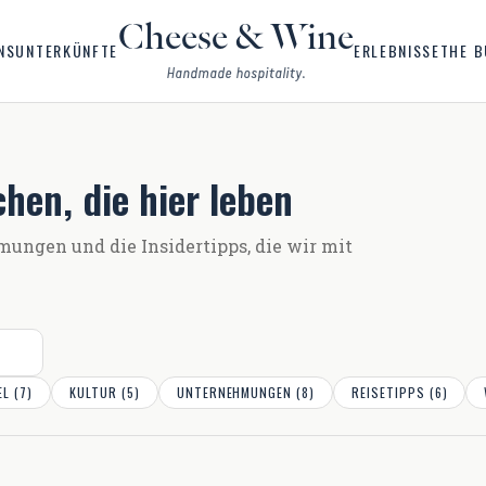
Cheese & Wine
NS
UNTERKÜNFTE
ERLEBNISSE
THE B
Handmade hospitality.
hen, die hier leben
mungen und die Insidertipps, die wir mit
ugiesisches Wein- & Käse-
ein- & Käse-Harmonie – ganz
e, wie Sie in unseren Suiten, in Lapa
EL (7)
KULTUR (5)
UNTERNEHMUNGEN (8)
REISETIPPS (6)
e Verkostung zaubern – mit den