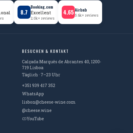
Booking.com
Airbnb
8.7
4.65
ional
Excellent
5.6k+ reviews
ews
2.0k+ reviews
BESUCHEN & KONTAKT
Calçada Marquês de Abrantes 40, 1200-
719 Lisboa
Täglich · 7–23 Uhr
+351 939 417 352
WhatsApp
lisbon@cheese-wine.com
@cheese.wine
YouTube