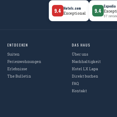
Expedia
Hotels.com
9.4
9.4
Except
Exceptional
57 revi
ENTDECKEN
DAS HAUS
Suiten
Über uns
Ferienwohnungen
Nachhaltigkeit
Erlebnisse
Hotel LX Lapa
The Bulletin
Direkt buchen
FAQ
Kontakt