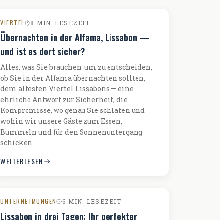
VIERTEL
8 MIN. LESEZEIT
Übernachten in der Alfama, Lissabon —
und ist es dort sicher?
Alles, was Sie brauchen, um zu entscheiden,
ob Sie in der Alfama übernachten sollten,
dem ältesten Viertel Lissabons — eine
ehrliche Antwort zur Sicherheit, die
Kompromisse, wo genau Sie schlafen und
wohin wir unsere Gäste zum Essen,
Bummeln und für den Sonnenuntergang
schicken.
WEITERLESEN
UNTERNEHMUNGEN
6 MIN. LESEZEIT
Lissabon in drei Tagen: Ihr perfekter