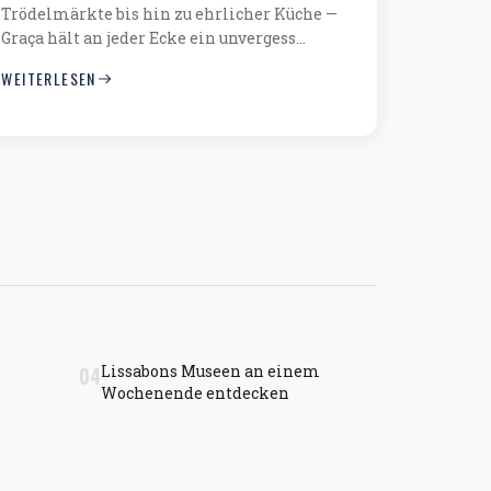
Trödelmärkte bis hin zu ehrlicher Küche —
Graça hält an jeder Ecke ein unvergess…
WEITERLESEN
Lissabons Museen an einem
04
Wochenende entdecken