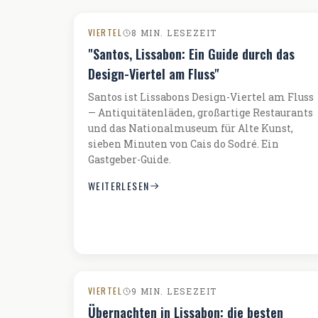
VIERTEL
8 MIN. LESEZEIT
"Santos, Lissabon: Ein Guide durch das
Design-Viertel am Fluss"
Santos ist Lissabons Design-Viertel am Fluss
— Antiquitätenläden, großartige Restaurants
und das Nationalmuseum für Alte Kunst,
sieben Minuten von Cais do Sodré. Ein
Gastgeber-Guide.
WEITERLESEN
VIERTEL
9 MIN. LESEZEIT
Übernachten in Lissabon: die besten