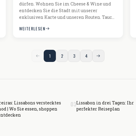
dürfen. Wohnen Sie im Cheese & Wine und
entdecken Sie die Stadt mit unserer
exklusiven Karte und unseren Routen. Tauc…
WEITERLESEN
1
2
3
4
eiras: Lissabons verstecktes
Lissabon in drei Tagen: Ihr
03
od | Wo Sie essen, shoppen
perfekter Reiseplan
entdecken