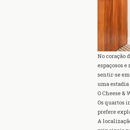
No coração d
espaçosos e 
sentir-se em
uma estadia
O Cheese & W
Os quartos i
prefere expl
A localizaçã