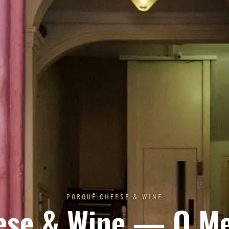
PORQUÊ CHEESE & WINE
ese & Wine — O Me