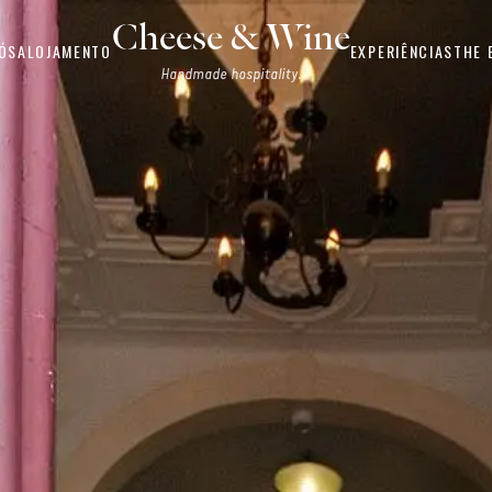
Cheese & Wine
ÓS
ALOJAMENTO
EXPERIÊNCIAS
THE 
Handmade hospitality.