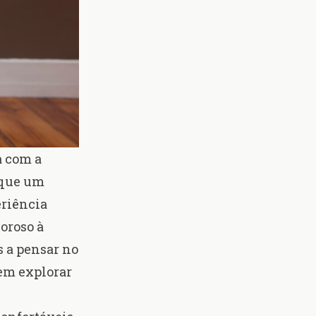
a com a
 que um
eriência
oroso à
 a pensar no
rem explorar