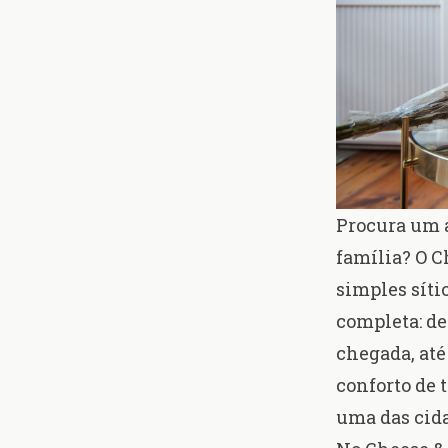
Procura um a
família? O C
simples síti
completa: de
chegada, até
conforto de 
uma das cida