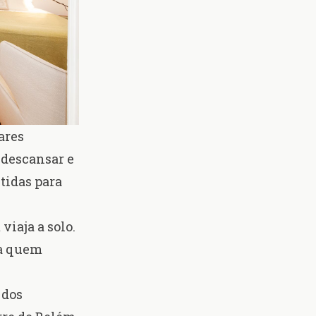
ares
 descansar e
tidas para
viaja a solo.
ra quem
 dos