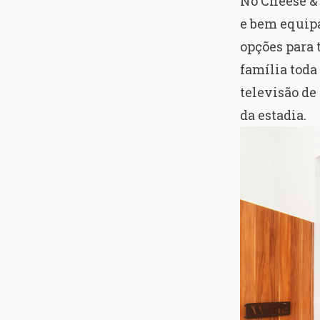
No Cheese & 
e bem equipa
opções para 
família toda
televisão de
da estadia.