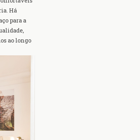
confortáveis
ia. Há
aço para a
ualidade,
dos ao longo