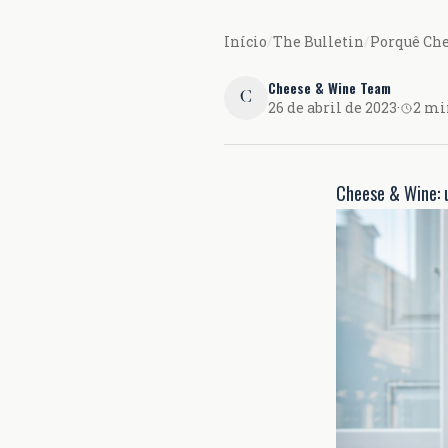
Início
/
The Bulletin
/
Porquê Ch
Cheese & Wine Team
C
26 de abril de 2023
·
2 mi
Cheese & Wine: 