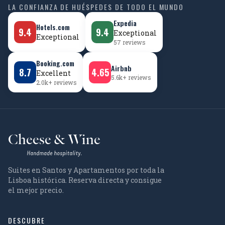
LA CONFIANZA DE HUÉSPEDES DE TODO EL MUNDO
Expedia
Hotels.com
9.4
9.4
Exceptional
Exceptional
57 reviews
Booking.com
Airbnb
8.7
4.65
Excellent
5.6k+ reviews
2.0k+ reviews
Cheese & Wine
Handmade hospitality.
Suites en Santos y Apartamentos por toda la
Lisboa histórica. Reserva directa y consigue
el mejor precio.
DESCUBRE