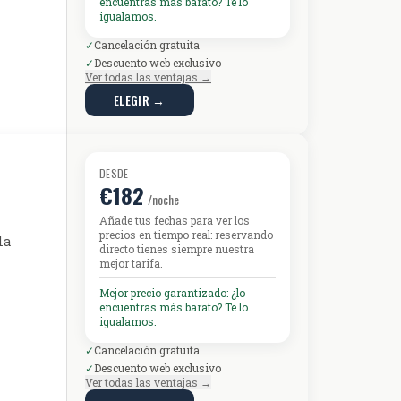
encuentras más barato? Te lo
igualamos.
✓
Cancelación gratuita
✓
Descuento web exclusivo
Ver todas las ventajas →
ELEGIR →
DESDE
€182
/noche
Añade tus fechas para ver los
precios en tiempo real: reservando
la
directo tienes siempre nuestra
mejor tarifa.
Mejor precio garantizado: ¿lo
encuentras más barato? Te lo
igualamos.
✓
Cancelación gratuita
✓
Descuento web exclusivo
Ver todas las ventajas →