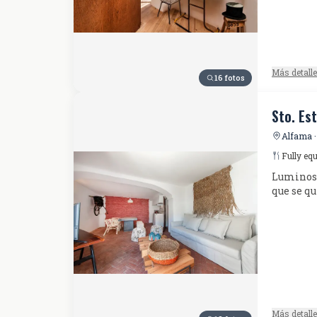
Más detall
16 fotos
Sto. Es
Alfama ·
Fully eq
Luminoso 
que se qu
Más detall