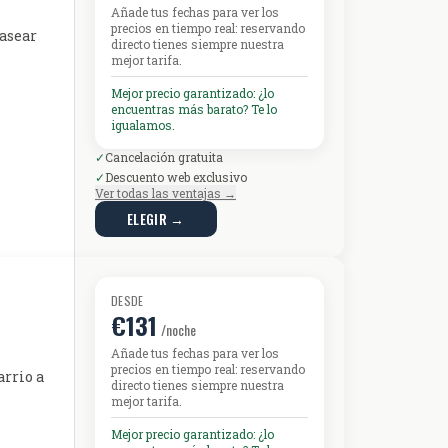
Añade tus fechas para ver los
precios en tiempo real: reservando
pasear
directo tienes siempre nuestra
mejor tarifa.
Mejor precio garantizado: ¿lo
encuentras más barato? Te lo
igualamos.
✓
Cancelación gratuita
✓
Descuento web exclusivo
Ver todas las ventajas →
ELEGIR →
DESDE
€131
/noche
Añade tus fechas para ver los
precios en tiempo real: reservando
arrio a
directo tienes siempre nuestra
mejor tarifa.
Mejor precio garantizado: ¿lo