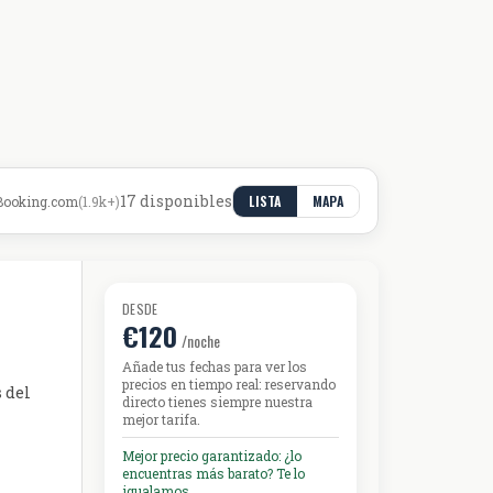
17 disponibles
LISTA
MAPA
Booking.com
(
1.9k+
)
DESDE
€120
/noche
Añade tus fechas para ver los
precios en tiempo real: reservando
 del
directo tienes siempre nuestra
mejor tarifa.
Mejor precio garantizado: ¿lo
encuentras más barato? Te lo
igualamos.