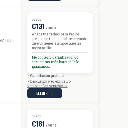
DESDE
€131
/noche
Añade tus fechas para ver los
precios en tiempo real: reservando
clásico
directo tienes siempre nuestra
mejor tarifa.
Mejor precio garantizado: ¿lo
encuentras más barato? Te lo
igualamos.
✓
Cancelación gratuita
✓
Descuento web exclusivo
Ver todas las ventajas →
ELEGIR →
DESDE
€181
/noche