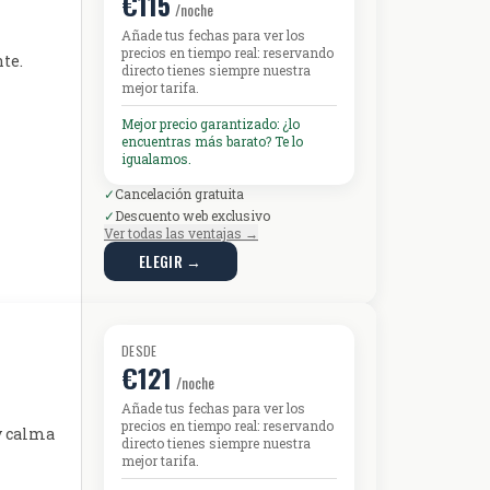
€115
/noche
Añade tus fechas para ver los
precios en tiempo real: reservando
te.
directo tienes siempre nuestra
mejor tarifa.
Mejor precio garantizado: ¿lo
encuentras más barato? Te lo
igualamos.
✓
Cancelación gratuita
✓
Descuento web exclusivo
Ver todas las ventajas →
ELEGIR →
DESDE
€121
/noche
Añade tus fechas para ver los
precios en tiempo real: reservando
 y calma
directo tienes siempre nuestra
mejor tarifa.