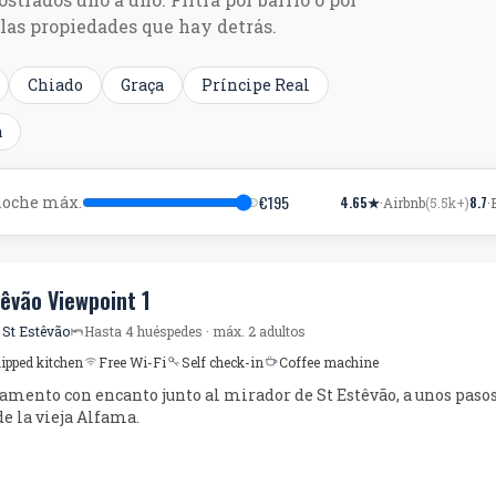
 las propiedades que hay detrás.
Chiado
Graça
Príncipe Real
a
€
195
noche máx.
4.65
★
8.7
·
Airbnb
(
5.5k+
)
·
têvão Viewpoint 1
 St Estêvão
Hasta 4 huéspedes · máx. 2 adultos
uipped kitchen
Free Wi-Fi
Self check-in
Coffee machine
amento con encanto junto al mirador de St Estêvão, a unos pasos
e la vieja Alfama.