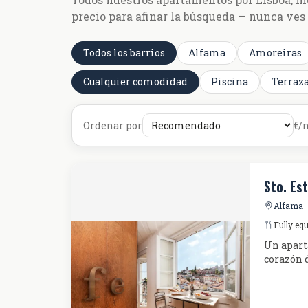
precio para afinar la búsqueda — nunca ves
Todos los barrios
Alfama
Amoreiras
Cualquier comodidad
Piscina
Terraz
Ordenar por
€/
Sto. Es
Alfama ·
Fully eq
Un apart
corazón d