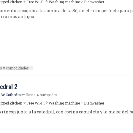
uipped kitchen
Free Wi-Fi
Washing machine
Dishwasher
mento recogido a la sombra de la Sé, en el sitio perfecto para 
rrio más antiguo.
es y comodidades →
edral 2
 Sé Cathedral
Hasta 4 huéspedes
uipped kitchen
Free Wi-Fi
Washing machine
Dishwasher
 rincón junto a la catedral, con cocina completa y lo mejor del b
.