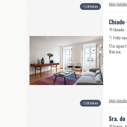
Más detall
14 fotos
Chiado 
Chiado ·
Fully eq
Un aparta
Baixa.
Más detall
15 fotos
Sra. do
Graça · 