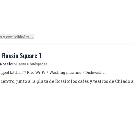
es y comodidades →
· Rossio Square 1
 Rossio
Hasta 6 huéspedes
uipped kitchen
Free Wi-Fi
Washing machine
Dishwasher
centro, junto a la plaza de Rossio: los cafés y teatros de Chiado a 