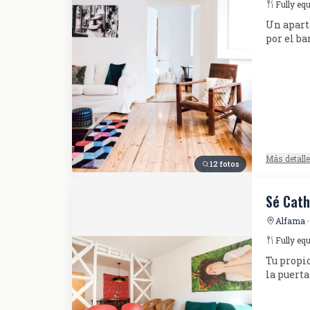
Fully eq
Un aparta
por el ba
Más detall
12 fotos
Sé Cath
Alfama ·
Fully eq
Tu propio
la puerta