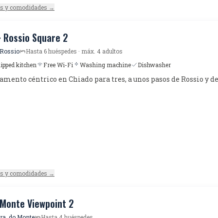
es y comodidades →
· Rossio Square 2
 Rossio
Hasta 6 huéspedes · máx. 4 adultos
uipped kitchen
Free Wi-Fi
Washing machine
Dishwasher
mento céntrico en Chiado para tres, a unos pasos de Rossio y de
es y comodidades →
 Monte Viewpoint 2
Sra. do Monte
Hasta 4 huéspedes