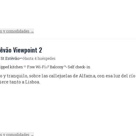
es y comodidades →
têvão Viewpoint 2
 St Estêvão
Hasta 4 huéspedes
uipped kitchen
Free Wi-Fi
Balcony
Self check-in
y tranquilo, sobre las callejuelas de Alfama, con esa luz del río
iere tanto a Lisboa.
es y comodidades →