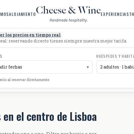
Cheese & Wine
OMOS
ALOJAMIENTO
EXPERIENCIAS
TH
Handmade hospitality.
er los precios en tiempo real
·
real: reservando directo tienes siempre nuestra mejor tarifa.
AS
HUÉSPEDES Y HABIT
dir fechas
▾
2 adultos · 1 hab
ecio al reservar directamente.
 en el centro de Lisboa
trados uno a uno. Filtra por barrio o por