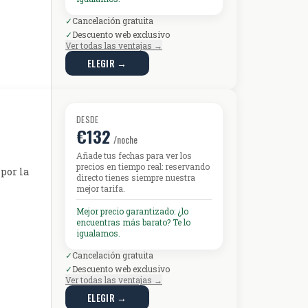
✓
Cancelación gratuita
✓
Descuento web exclusivo
Ver todas las ventajas →
ELEGIR →
DESDE
€132
/noche
Añade tus fechas para ver los
precios en tiempo real: reservando
 por la
directo tienes siempre nuestra
mejor tarifa.
Mejor precio garantizado: ¿lo
encuentras más barato? Te lo
igualamos.
✓
Cancelación gratuita
✓
Descuento web exclusivo
Ver todas las ventajas →
ELEGIR →