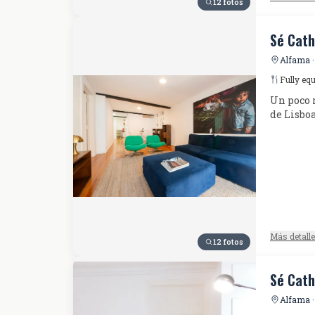
12 fotos
Sé Cath
Alfama ·
Fully eq
Un poco m
de Lisboa
Más detall
12 fotos
Sé Cath
Alfama ·