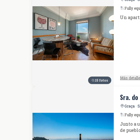
Fully eq
Un apart
Más detall
15 fotos
Sra. do
Graça · 
Fully eq
Junto a u
de pueblo