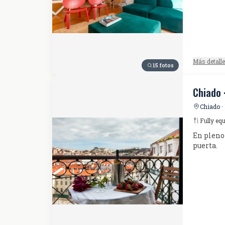
Más detall
15 fotos
Chiado 
Chiado ·
Fully eq
En pleno 
puerta.