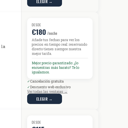
ELEGIR →
DESDE
€180
/noche
Añade tus fechas para ver los
precios en tiempo real: reservando
 la
directo tienes siempre nuestra
mejor tarifa.
Mejor precio garantizado: ¿lo
encuentras más barato? Te lo
igualamos.
✓
Cancelación gratuita
✓
Descuento web exclusivo
Ver todas las ventajas →
ELEGIR →
DESDE