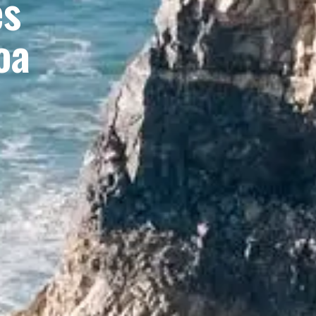
es
oa