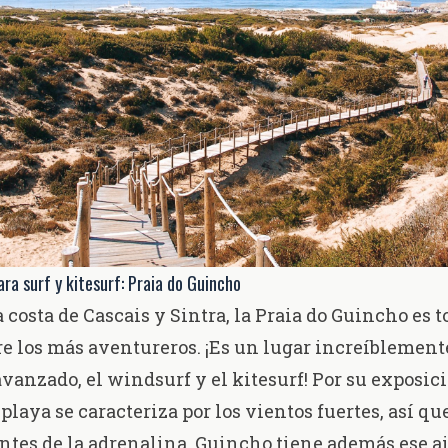
ara surf y kitesurf: Praia do Guincho
a costa de Cascais y Sintra, la Praia do Guincho es 
e los más aventureros. ¡Es un lugar increíblement
 avanzado, el windsurf y el kitesurf! Por su exposic
 playa se caracteriza por los vientos fuertes, así qu
ntes de la adrenalina. Guincho tiene además ese a