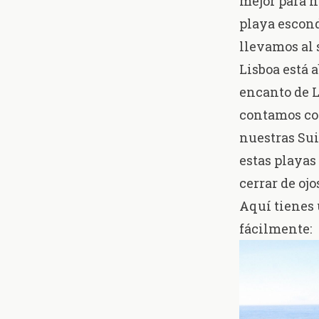
mejor para h
playa escond
llevamos al 
Lisboa está a
encanto de 
contamos con
nuestras Sui
estas playas
cerrar de ojo
Aquí tienes u
fácilmente: