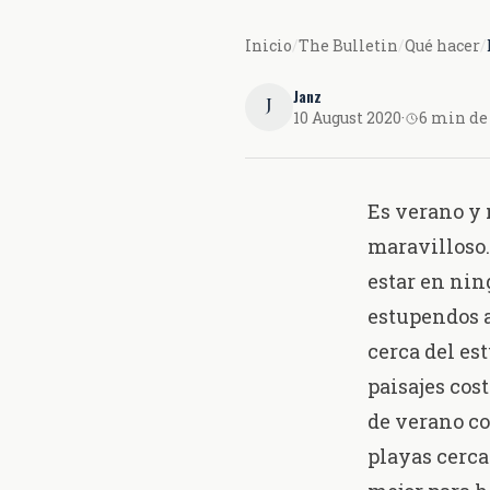
Inicio
/
The Bulletin
/
Qué hacer
/
Janz
J
10 August 2020
·
6 min de
Es verano y 
maravilloso.
estar en ning
estupendos a
cerca del es
paisajes cos
de verano co
playas cerca