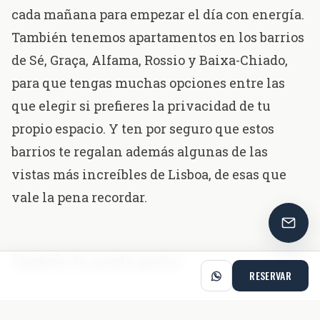
cada mañana para empezar el día con energía.
También tenemos
apartamentos
en los barrios
de
Sé
,
Graça
,
Alfama
,
Rossio
y
Baixa-Chiado
,
para que tengas muchas opciones entre las
que elegir si prefieres la privacidad de tu
propio espacio. Y ten por seguro que estos
barrios te regalan además algunas de las
vistas más increíbles de Lisboa, de esas que
vale la pena recordar.
También te puede gustar
RESERVAR
POR QUÉ CHEESE & WINE
10 MIN DE LECTURA