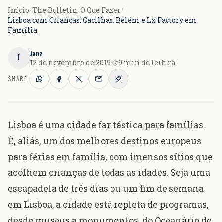
Início
/
The Bulletin
/
O Que Fazer
/
Lisboa com Crianças: Cacilhas, Belém e Lx Factory em
Família
Janz
J
12 de novembro de 2019
·
9 min de leitura
SHARE
Lisboa é uma cidade fantástica para famílias.
É, aliás,
um dos melhores destinos europeus
para férias em família
, com imensos sítios que
acolhem crianças de todas as idades. Seja uma
escapadela de três dias ou um fim de semana
em Lisboa, a cidade está repleta de programas,
desde museus a monumentos, do
Oceanário de