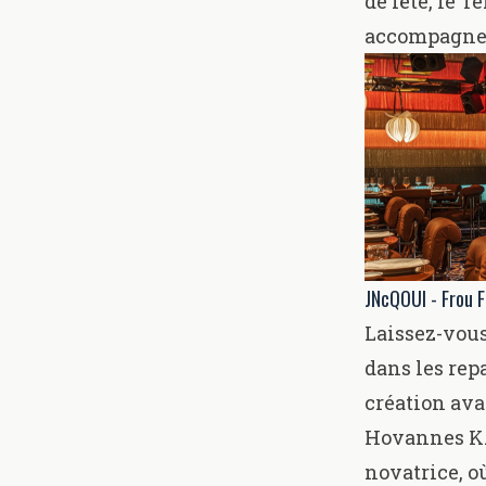
de fête, le T
accompagnero
JNcQOUI - Frou 
Laissez-vous
dans les rep
création ava
Hovannes K. 
novatrice, o