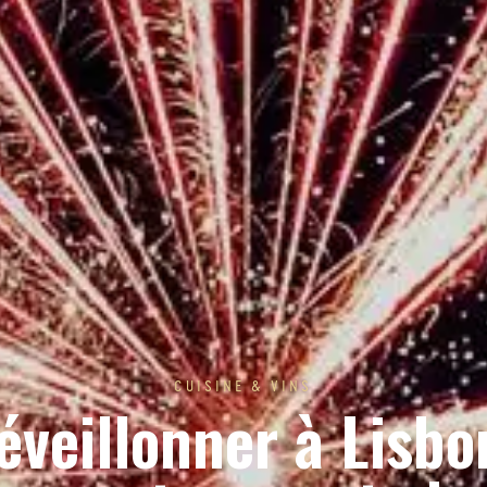
CUISINE & VINS
éveillonner à Lisbo