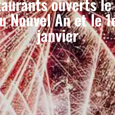
taurants ouverts le 
u Nouvel An et le 1
janvier