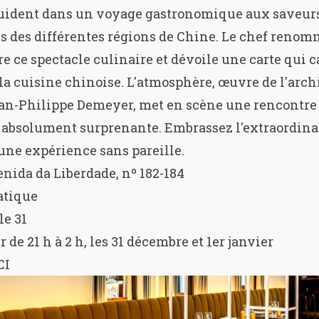
guident dans un voyage gastronomique aux saveurs
s des différentes régions de Chine. Le chef reno
e ce spectacle culinaire et dévoile une carte qui c
 la cuisine chinoise. L'atmosphère, œuvre de l'arch
an-Philippe Demeyer, met en scène une rencontre
 absolument surprenante. Embrassez l'extraordina
une expérience sans pareille.
nida da Liberdade, nº 182-184
iatique
le 31
r de 21 h à 2 h, les 31 décembre et 1er janvier
CI