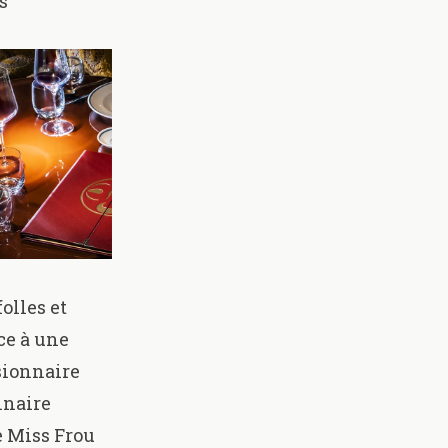
s
olles et
ce à une
sionnaire
inaire
e Miss Frou