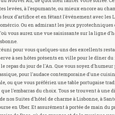
 du Nouvel An, de quoi bien lancer votre soirée. Ce
ûtes levées, à l'espumante, ou mieux encore au ch
s feux d'artifice et en fêtant l'événement avec les 
Comércio. Ou en admirant les jeux pyrotechniques
'où vous aurez une vue saisissante sur la ligne d'
isbonne.
réuni pour vous quelques-uns des excellents rest
erve à ses hôtes présents en ville pour le dîner du
e repas du jour de l'An. Que vous soyez d'humeur
assique, pour l'audace contemporaine d'une cuisi
le, ou que vous préfériez une table portugaise trad
 que l'embarras du choix. Tous se trouvent à une d
 de nos
Suites d'hôtel de charme à Lisbonne, à Sant
ourse en Uber. Et assurément à portée de main du p