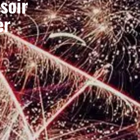
soir
er