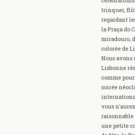
célébrations
trinquer, fl
regardant le
la Praça do 
miradouro, d
colorée de L
Nous avons 
Lisbonne rés
comme pour l
soirée néocl
internationa
vous n'aurez
raisonnable
une petite c