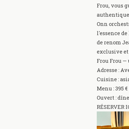
Frou, vous 
authentique
Onn orchestr
l'essence de
de renom Je
exclusive et
Frou Frou — 
Adresse :
Ave
Cuisine : as
Menu : 395 € 
Ouvert : dîne
RÉSERVER I