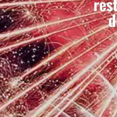
res
d