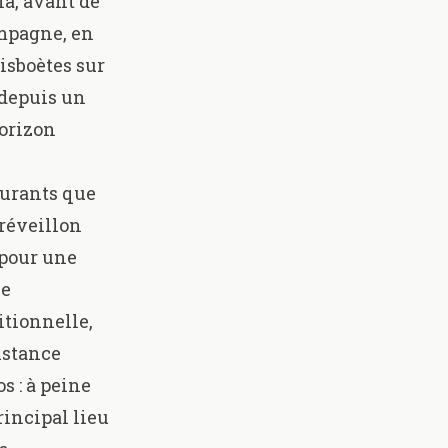
la, avant de
ampagne, en
Lisboètes sur
 depuis un
horizon
aurants que
 réveillon
 pour une
ne
itionnelle,
istance
os
: à peine
rincipal lieu