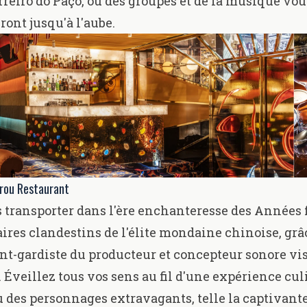
erreiro do Paço, où des groupes et de la musique vou
nt jusqu'à l'aube.
Frou Restaurant
 transporter dans l'ère enchanteresse des Années f
aires clandestins de l'élite mondaine chinoise, grâ
nt-gardiste du producteur et concepteur sonore vi
Éveillez tous vos sens au fil d'une expérience cul
ù des personnages extravagants, telle la captivant