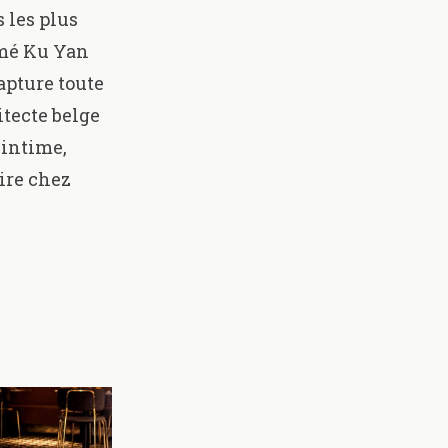
 les plus
mmé Ku Yan
apture toute
itecte belge
 intime,
ire chez