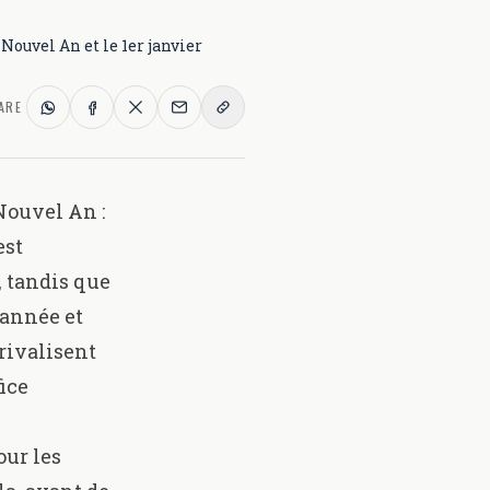
 Nouvel An et le 1er janvier
ARE
 Nouvel An :
est
, tandis que
'année et
 rivalisent
fice
our les