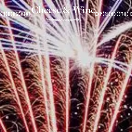
Cheese & Wine
OS
HÉBERGEMENT
EXPÉRIENCES
THE 
Handmade hospitality.