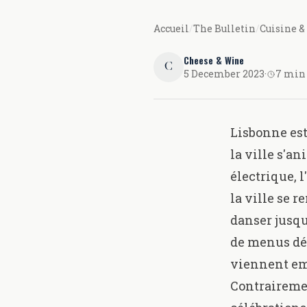
Accueil
/
The Bulletin
/
Cuisine &
Cheese & Wine
C
5 December 2023
·
7 min 
Lisbonne est 
la ville s'a
électrique, l
la ville se 
danser jusqu
de menus déle
viennent emb
Contrairemen