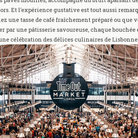
s pavés mouillés, accompagné du bruit apaisant de
ors. Et l'expérience gustative est tout aussi remar
ez une tasse de café fraîchement préparé ou que 
ter par une pâtisserie savoureuse, chaque bouchée
une célébration des délices culinaires de Lisbonne