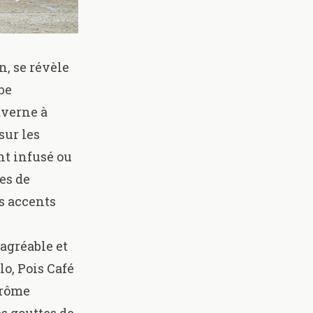
n, se révèle
be
averne à
sur les
nt infusé ou
es de
es accents
agréable et
lo
,
Pois Café
arôme