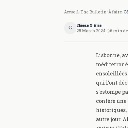
Accueil
/
The Bulletin
/
À faire
/
Cé
Cheese & Wine
C
28 March 2024
·
6 min de
Lisbonne, av
méditerranée
ensoleillées
qui l'ont dé
s'estompe pas
confère une 
historiques,
autre jour. A