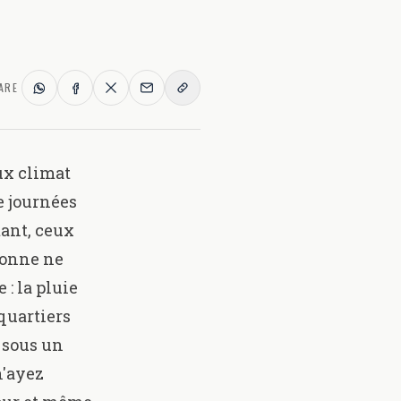
ARE
ux climat
e journées
tant, ceux
bonne ne
 : la pluie
 quartiers
e sous un
n'ayez