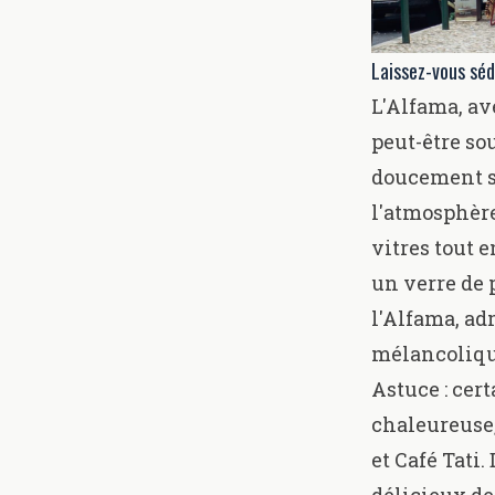
Laissez-vous séd
L'Alfama, av
peut-être so
doucement su
l'atmosphère
vitres tout 
un verre de p
l'Alfama, ad
mélancolique
Astuce : cer
chaleureuse,
et
Café Tati.