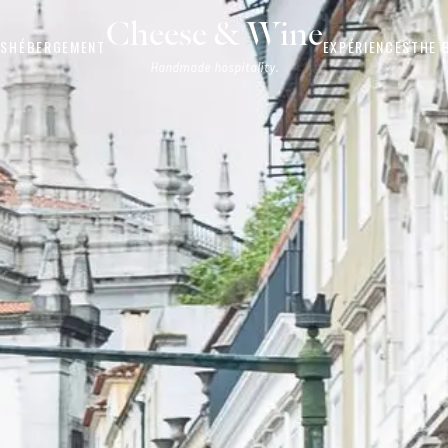
Cheese & Wine
OS
HÉBERGEMENT
EXPÉRIENCES
THE 
Handmade hospitality.