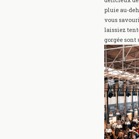
délicieux de
pluie au-deh
vous savouri
laissiez ten
gorgée sont 