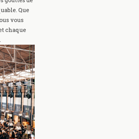
s gouttes de
quable. Que
vous vous
 et chaque
.